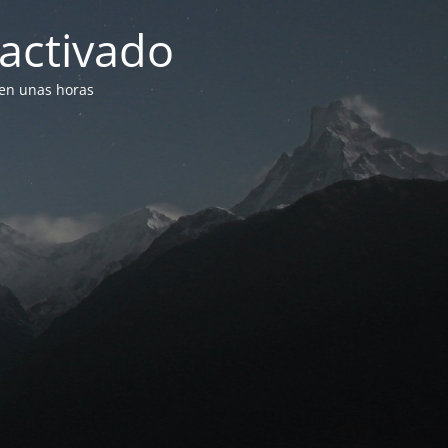
activado
 en unas horas