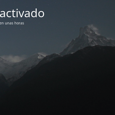
activado
 en unas horas